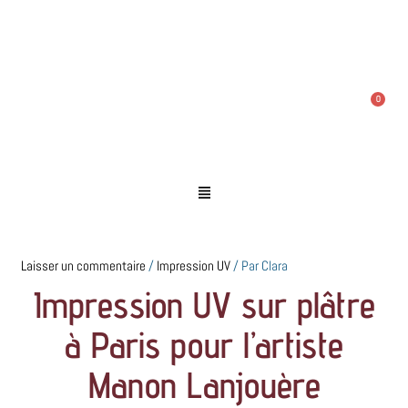
Aller
Navigation
au
des
contenu
articles
Mon compte
0,00
€
Menu
Laisser un commentaire
/
Impression UV
/ Par
Clara
Impression UV sur plâtre
à Paris pour l’artiste
Manon Lanjouère