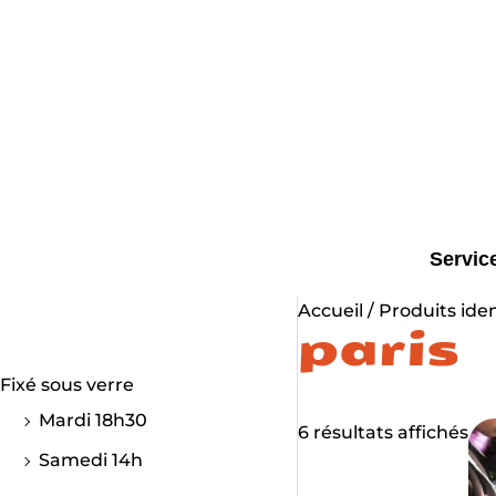
Aller
au
contenu
Servic
Accueil
/ Produits iden
paris
Fixé sous verre
Mardi 18h30
6 résultats affichés
Samedi 14h