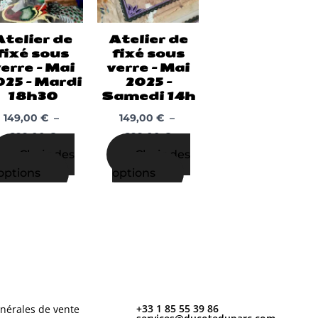
variations.
variations.
Les
Les
Atelier de
Atelier de
options
options
fixé sous
fixé sous
peuvent
peuvent
erre – Mai
verre – Mai
être
être
025 – Mardi
2025 –
18h30
Samedi 14h
choisies
choisies
sur
sur
149,00
€
–
149,00
€
–
la
la
299,00
€
299,00
€
page
page
Choix des
Choix des
du
du
options
options
produit
produit
+33 1 85 55 39 86
nérales de vente