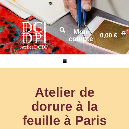
Aller
au
contenu
Mon
0,00
€
compte
Menu
Atelier de
dorure à la
feuille à Paris