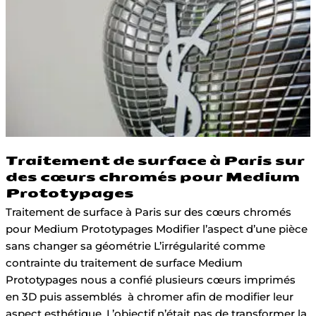
Paris
sur
des
cœurs
chromés
pour
Medium
Prototypages
Traitement de surface à Paris sur
des cœurs chromés pour Medium
Prototypages
Traitement de surface à Paris sur des cœurs chromés
pour Medium Prototypages Modifier l’aspect d’une pièce
sans changer sa géométrie L’irrégularité comme
contrainte du traitement de surface Medium
Prototypages nous a confié plusieurs cœurs imprimés
en 3D puis assemblés à chromer afin de modifier leur
aspect esthétique. L’objectif n’était pas de transformer la