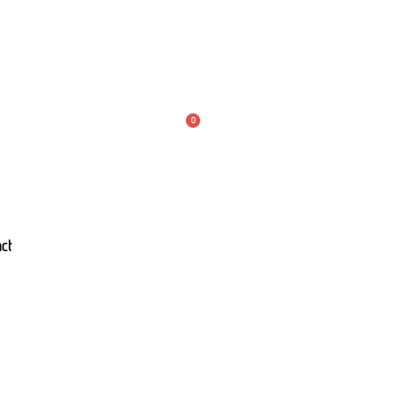
n compte
0,00
€
ct