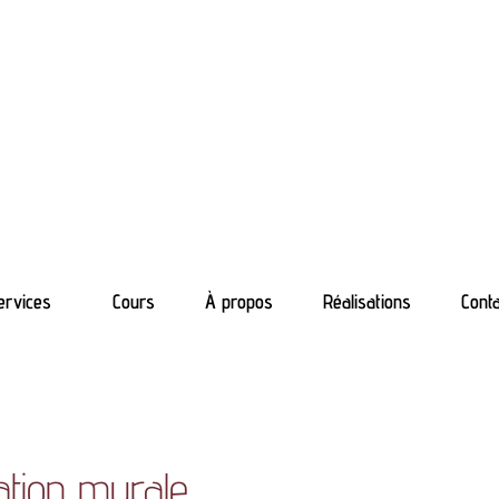
Mo
ervices
Cours
À propos
Réalisations
Conta
ation murale