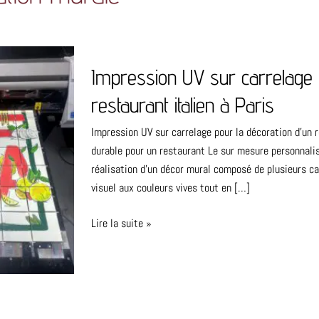
Impression
Impression UV sur carrelage 
UV
sur
restaurant italien à Paris
carrelage
pour
Impression UV sur carrelage pour la décoration d’un 
la
durable pour un restaurant Le sur mesure personnalisé
décoration
réalisation d’un décor mural composé de plusieurs ca
d’un
visuel aux couleurs vives tout en […]
restaurant
italien
Lire la suite »
à
Paris