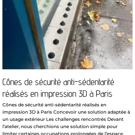
sédentarité
réalisés
en
impression
3D
à
Paris
Cônes de sécurité anti-sédentarité
réalisés en impression 3D à Paris
Cônes de sécurité anti-sédentarité réalisés en
impression 3D à Paris Concevoir une solution adaptée à
un usage extérieur Les challenges rencontrés Devant
l’atelier, nous cherchions une solution simple pour
limiter certaines occupations prolongées de l’espace.